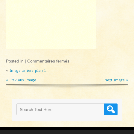
sur
Posted in |
Commentaires fermés
Image
«
Image arrière plan 1
arrière
plan
« Previous Image
1
Next Image »