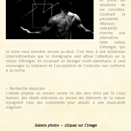
en scène les
situations de
vie concrètes,
illustrant la
précédente
réflexion,
«BALANCE»
cherche une
alternative.
Cette notion
d’étranger, qui
le mine nous emmène encore au-delà. C’est donc à une dimension
intercontinentale que le chorégraphe veut attirer l’attention sur la
notion d’Etranger, en incarnant un étranger multi-identitaire. Il veut
encourager la tolérance et l’acceptation de l’individu non conforme
à la norme.
– Recherche musicale
L’artiste propose un univers sonore où des sons émis par le corps
humain, des objets ordinaires ou encore des éléments de la nature
rejoignent ceux des instruments pour aboutir à une musicalité
originale.
Galerie photos – cliquez sur l’image