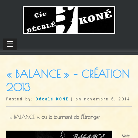
☰
« BALANCE » – CRÉATION
2013
Posted by:
Décalé KONE
| on novembre 6, 2014
« BALANCE », ou le tourment de l’Étranger
Note