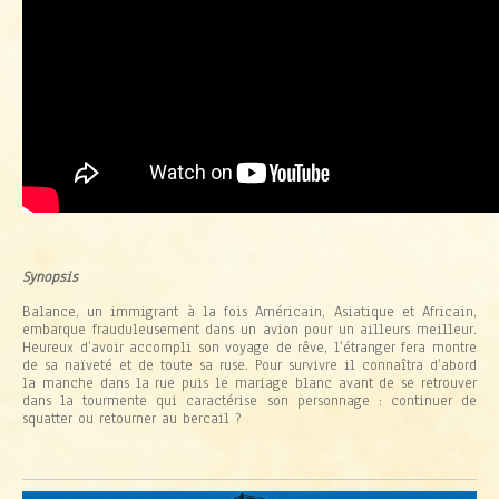
.
Synopsis
Balance, un immigrant à la fois Américain, Asiatique et Africain,
embarque frauduleusement dans un avion pour un ailleurs meilleur.
Heureux d’avoir accompli son voyage de rêve, l’étranger fera montre
de sa naïveté et de toute sa ruse. Pour survivre il connaîtra d’abord
la manche dans la rue puis le mariage blanc avant de se retrouver
dans la tourmente qui caractérise son personnage : continuer de
squatter ou retourner au bercail ?
..