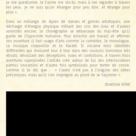
je me questionne. Je t’aime me dis-tu, mais à me regarder à travers
tes yeux, je ne suis qu’un étranger pour peu dire, et étrange pour
plus ».
Dans un mélange de styles de danses et genres artistiques, une
décharge d’énergie physique mêlant des cris des rires et d’autres
sonorités encore, le chorégraphe se débarrasse du mal-être qu’il
garde de l’hypocrite humaine. Pour enrichir son travail et affirmer
son ouverture il fait usage d’arts comme la comédie, le monologue,
la musique corporelle et le Karaté. Il incarne trois identités
différentes qui évoluent tour à tour dans des couloirs lumineux très
étroits, dévoilant des déceptions, ruses et contritions. A travers trois
aventures superposées l’artiste crée autour de lui des interlocuteurs
parfois invisibles et d’autre fois symbolisés pour tenter de croire,
comme il le dit, que : » l’autre n’est pas à l’origine des idées
préconçues, mais qu’il s’en imprègne au point de se façonner ».
Ibrahima KONE