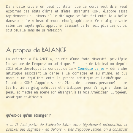
Dans cette œuvre on peut constater que le corps veut dire, veut
exprimer des états d’âme et d’être. Ibrahima KONE élabore assez
rapidement un univers où le dialogue se fait réel entre la « belle
danse » et le « beau discours chorégraphique ». Ce dialogue varie
selon les sujets qu’il approche, laissant parler soit plus les corps,
soit plus le sens de la réflexion.
A propos de BALANCE
La création « BALANCE », nourrie d’une forte diversité, privilégie
l’ouverture de l’expression artistique. En cours de fabrication depuis
2012 elle développe le concept de la «
Comédie danse
», démarche
artistique associant la danse à la comédie et au mime, et qui
marque un équilibre entre le propos artistique et l’esthétique. –
Ibrahima KONE s’appuie sur ses 21ans de parcours personnel, entre
les frontières géographiques et artistiques, pour s’imaginer dans la
peau, et mettre en scène son étranger, à la fois Américain, Européen,
Asiatique et Africain.
qu’est-ce qu’un étranger ?
« … Il faut partir de l’adverbe latin extra (également préposition et
préfixe) qui signifie « en dehors ». Dès l’époque latine, on a construit