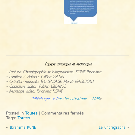
Equipe artistique et technique
– Ecriture, Chorégraphie et interprétation: KONE Ibrahima
– Lumière / Plateau: Céline GALIN
– Création musicale: Éric LEMAIRE, Hervé GASCIOLLI
– Captation vidéo: -Fabien LEBLANC
– Montage vidéo: Ibrahima KONE
Téléchargez
«
D
ossier artistique – 2015
«
sur
Posted in
Toutes
|
Commentaires fermés
« Balance »
Tags:
Toutes
–
«
Ibrahima KONE
Création
Le Chorégraphe
»
2013