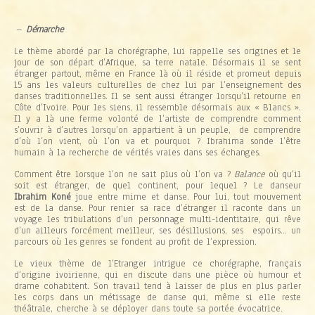
.
.
–
Démarche
Le thème abordé par la chorégraphe, lui rappelle ses origines et le
jour de son départ d’Afrique, sa terre natale. Désormais il se sent
étranger partout, même en France là où il réside et promeut depuis
15 ans les valeurs culturelles de chez lui par l’enseignement des
danses traditionnelles. Il se sent aussi étranger lorsqu’il retourne en
Côte d’Ivoire. Pour les siens, il ressemble désormais aux « Blancs ».
Il y a là une ferme volonté de l’artiste de comprendre comment
s’ouvrir à d’autres lorsqu’on appartient à un peuple, de comprendre
d’où l’on vient, où l’on va et pourquoi ? Ibrahima sonde l’être
humain à la recherche de vérités vraies dans ses échanges.
Comment être lorsque l’on ne sait plus où l’on va ?
Balance
où qu’il
soit est étranger, de quel continent, pour lequel ? Le danseur
Ibrahim Koné
joue entre mime et danse. Pour lui, tout mouvement
est de la danse. Pour renier sa race d’étranger il raconte dans un
voyage les tribulations d’un personnage multi-identitaire, qui rêve
d’un ailleurs forcément meilleur, ses désillusions, ses espoirs… un
parcours où les genres se fondent au profit de l’expression.
Le vieux thème de l’Etranger intrigue ce chorégraphe, français
d’origine ivoirienne, qui en discute dans une pièce où humour et
drame cohabitent. Son travail tend à laisser de plus en plus parler
les corps dans un métissage de danse qui, même si elle reste
théâtrale, cherche à se déployer dans toute sa portée évocatrice.